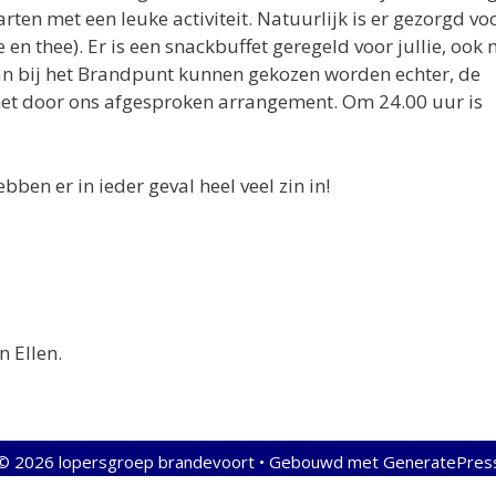
ten met een leuke activiteit. Natuurlijk is er gezorgd vo
ie en thee). Er is een snackbuffet geregeld voor jullie, ook
aan bij het Brandpunt kunnen gekozen worden echter, de
n het door ons afgesproken arrangement. Om 24.00 uur is
ben er in ieder geval heel veel zin in!
n Ellen.
© 2026 lopersgroep brandevoort
• Gebouwd met
GeneratePres