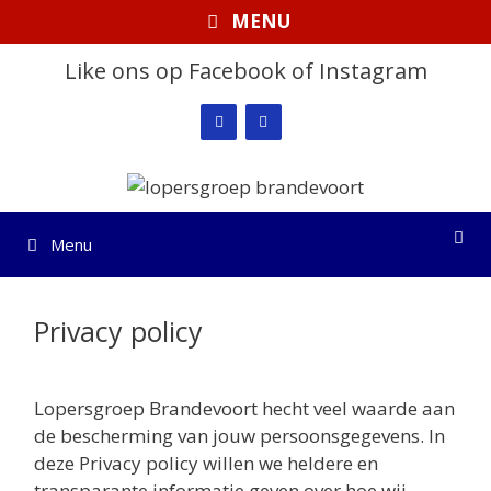
Ga
MENU
naar
de
Like ons op Facebook of Instagram
inhoud
Menu
Privacy policy
Lopersgroep Brandevoort hecht veel waarde aan
de bescherming van jouw persoonsgegevens. In
deze Privacy policy willen we heldere en
transparante informatie geven over hoe wij