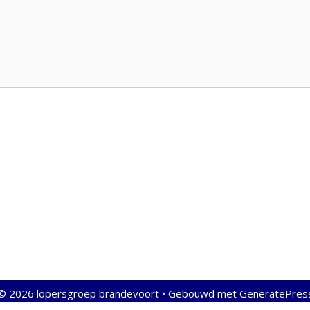
© 2026 lopersgroep brandevoort
• Gebouwd met
GeneratePres